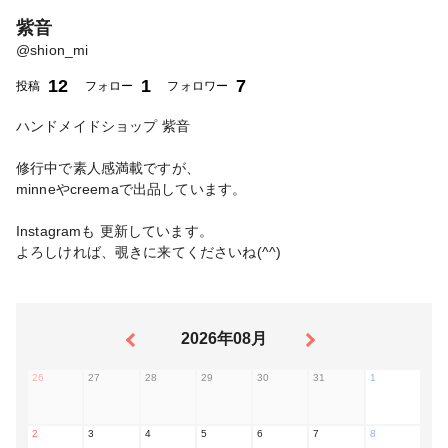
紫音
@
shion_mi
12
1
7
投稿
フォロー
フォロワー
ハンドメイドショップ 紫音
修行中で素人感満載ですが、
minneやcreemaで出品しています。
Instagramも 更新しています。
よろしければ、覗きに来てくださいね(^^)
2026年08月
26
27
28
29
30
31
1
2
3
4
5
6
7
8