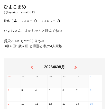
ひよこまめ
@
hiyokomame0512
14
0
8
投稿
フォロー
フォロワー
ひよちゃん、まめちゃんと呼んでね☺️
賃貸2LDK ものづくりも🧺
3歳👦🏻1歳👧🏻 と旦那と私の4人家族
2026年08月
26
27
28
29
30
31
1
2
3
4
5
6
7
8
9
10
11
12
13
14
15