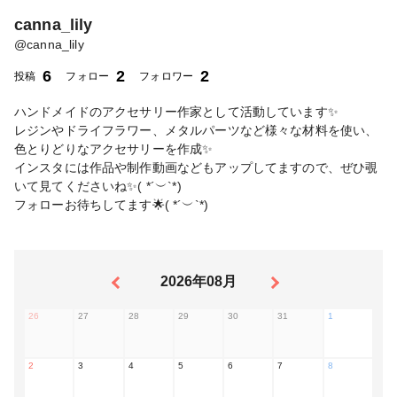
canna_lily
@
canna_lily
6
2
2
投稿
フォロー
フォロワー
ハンドメイドのアクセサリー作家として活動しています✨
レジンやドライフラワー、メタルパーツなど様々な材料を使い、
色とりどりなアクセサリーを作成✨
インスタには作品や制作動画などもアップしてますので、ぜひ覗
いて見てくださいね✨( *´︶`*)
フォローお待ちしてます🌟( *´︶`*)
2026年08月
26
27
28
29
30
31
1
2
3
4
5
6
7
8