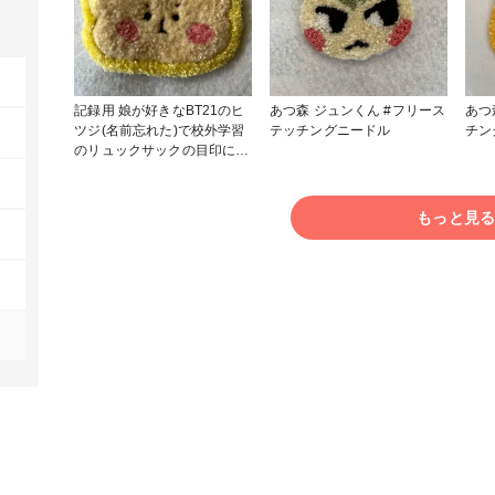
記録用 娘が好きなBT21のヒ
あつ森 ジュンくん #フリース
あつ森パッ
ツジ(名前忘れた)で校外学習
テッチングニードル
チン
のリュックサックの目印に作
ってみました。 刺繍糸番号
顔746 ほっぺ151 目310 髪の
毛？725 縁445
もっと見