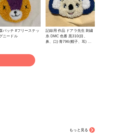
チ #フリーステッ
記録用 作品 ドアラ先生 刺繍
グニードル
糸 DMC 色番 黒310(目、
鼻、口) 青796(帽子、耳) 白
5200(耳) クリーム 746(顔)
ピンク 151(口) #はじめての
投稿 #フリーステッチングニ
る
ードル
もっと見る