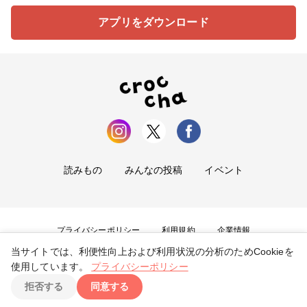
アプリをダウンロード
読みもの
みんなの投稿
イベント
プライバシーポリシー
利用規約
企業情報
当サイトでは、利便性向上および利用状況の分析のためCookieを
お問い合わせ
使用しています。
プライバシーポリシー
拒否する
同意する
Copyright ©
2026
tryangle Co., Ltd. All Rights Reserved.