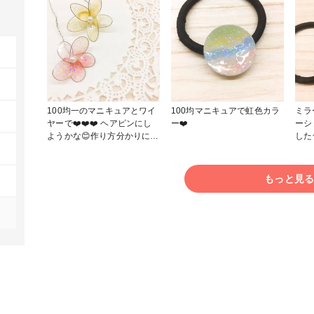
100均一のマニキュアとワイ
100均マニキュアで虹色カラ
ミラ
ヤーで❤️❤️❤️ ヘアピンにし
ー❤️
ーシ
ようかな😊作り方分かりにく
した
いかもしれないので分かりや
で購
すいYouTube探してきてUP
しました。
もっと見