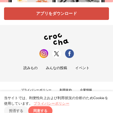
アプリをダウンロード
読みもの
みんなの投稿
イベント
プライバシーポリシー
利用規約
企業情報
当サイトでは、利便性向上および利用状況の分析のためCookieを
お問い合わせ
使用しています。
プライバシーポリシー
拒否する
同意する
Copyright ©
2026
tryangle Co., Ltd. All Rights Reserved.