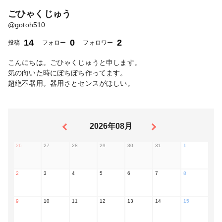
ごひゃくじゅう
@
gotoh510
14
0
2
投稿
フォロー
フォロワー
こんにちは。ごひゃくじゅうと申します。
気の向いた時にぼちぼち作ってます。
超絶不器用。器用さとセンスがほしい。
2026年08月
26
27
28
29
30
31
1
2
3
4
5
6
7
8
9
10
11
12
13
14
15