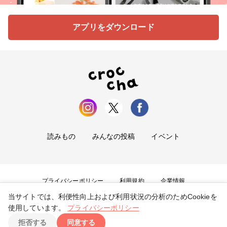
アプリをダウンロード
読みもの
みんなの投稿
イベント
プライバシーポリシー
利用規約
企業情報
当サイトでは、利便性向上および利用状況の分析のためCookieを
お問い合わせ
使用しています。
プライバシーポリシー
拒否する
同意する
Copyright ©
2026
tryangle Co., Ltd. All Rights Reserved.