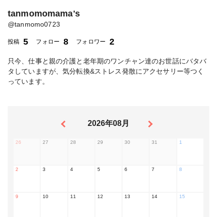
tanmomomama's
@
tanmomo0723
5
8
2
投稿
フォロー
フォロワー
只今、仕事と親の介護と老年期のワンチャン達のお世話にバタバ
タしていますが、気分転換&ストレス発散にアクセサリー等つく
っています。
2026年08月
26
27
28
29
30
31
1
2
3
4
5
6
7
8
9
10
11
12
13
14
15