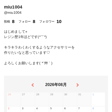
miu1004
@
miu1004
8
8
10
投稿
フォロー
フォロワー
はじめまして⭐︎
レジン歴1年ほどです(*ˊ˘ˋ*)
キラキラわくわくするようなアクセサリーを
作りたいなと思っています♡
よろしくお願いします( *´艸｀)
2026年08月
26
27
28
29
30
31
1
2
3
4
5
6
7
8