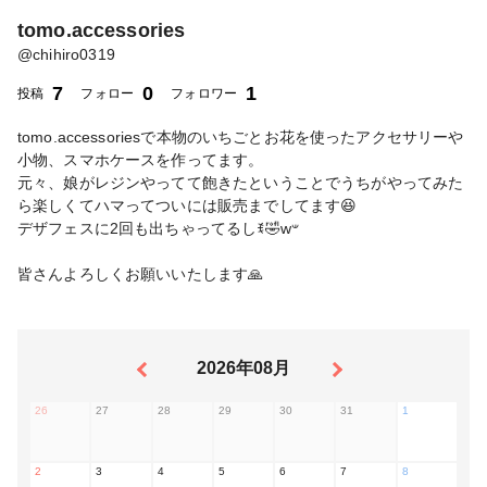
tomo.accessories
@
chihiro0319
7
0
1
投稿
フォロー
フォロワー
tomo.accessoriesで本物のいちごとお花を使ったアクセサリーや
小物、スマホケースを作ってます。
元々、娘がレジンやってて飽きたということでうちがやってみた
ら楽しくてハマってついには販売までしてます😆
デザフェスに2回も出ちゃってるしꉂ🤣w‪𐤔
皆さんよろしくお願いいたします🙏
2026年08月
26
27
28
29
30
31
1
2
3
4
5
6
7
8