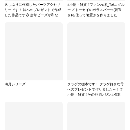
久しぶりに作成したパーツアクセサ
#小物・雑貨 #ファンれぽ_Tokaiグル
リーです！ 妹へのプレゼントで作成
ープ トーカイのガラスパーツ(箸置
した作品です😃 唐草ビーズが和なテ
き)を使って箸置きを作りました！ ガ
イストを演出していてお気に入りで
ラスカラットも使用した爽やかなデ
す #ピアス
ザインです！ #レジン#ガラス#箸置
き
海月シリーズ
クラゲの標本です！ クラゲ好きな母
へのプレゼントで作りました～！ #
小物・雑貨 #その他 #レジン#標本