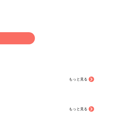
ら･･･と思い作ってみま
部 #ヘアアクセサリー #ねこ
けて頑張っ
っていきたいと思いま
大
023 #レジンアクセサリー
家のためのレジン ぷっく
ジン #アクセサリー部 #
る
リング
もっと見る
もっと見る