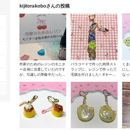
kijitorakobo
さんの投稿
作家のためのレジンのモニタ
パラコードで作った肉球スト
くま
ー企画に当選していたのです
ラップに、レジンで作った三
にし
が、引越しの準備中だったた
毛猫を付けました✨ #キーホ
なっ
め、なかなか使用ができ
ルダー #ねこ #三毛猫 #パラ
って
ず･･･💦 片付けが少しずつ落
コード
いま
ち着いたので使用させていた
ラし
だきました！✨ まず、液がさ
す。
らさらしていて、容器からす
砂糖
ぐに出てきました。 気泡の
ります。 チ
抜けもよく、すぐに気泡が取
パンもあ
れるので作りやすかったで
レジ
す！ 硬化速度も早く、硬化
スイ
中や硬化直後に黄色っぽくな
#ハ