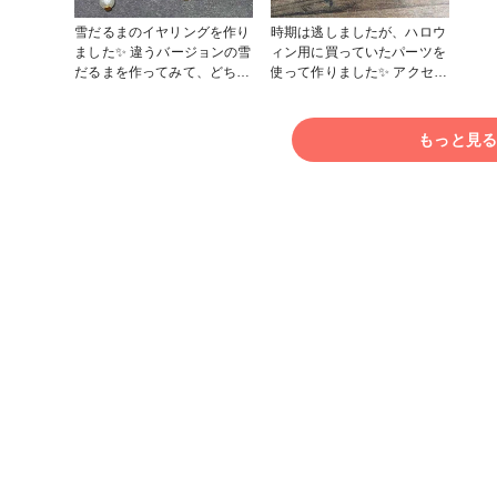
せた
した。 販売に向
雪だるまのイヤリングを作り
時期は逃しましたが、ハロウ
て作
ました✨ 違うバージョンの雪
ィン用に買っていたパーツを
す！ #作家のためのレジン
だるまを作ってみて、どちら
使って作りました✨ アクセサ
賞2
がいいか悩み中です⋯🤔𓈒𓏸︎︎︎︎ #
リーにする予定です😊 作家
#作
クリスマス作品コンテスト
のためのレジン、ぷっくりタ
りレ
2022 #アクセサリー部 #イヤ
イプを初めて使いましたが、
もっと見
イヤ
リング #レジン
すごく使いやすい！ 今後も
使用させて頂きたいと思いま
した🥰 #はじめての投稿