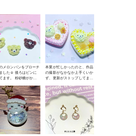
のメロンパンをブローチ
本業が忙しかったのと、作品
ました☺️ 後ろはピンに
の撮影がなかなか上手くいか
てます。 粉砂糖がかか
ず、更新がストップしてまし
いて、コーティングして
た⋯😭 今日からまた頑張り
すが、触った際にザラザ
たいと思います！ 今回はホ
た触り心地になってま
イップの上にレジンで作った
 ※強く擦ったりすると粉
スイーツがのった小物入れで
が取れてしまうことがあ
す☺️ 中はフェルトを敷いて
ョコ味のメロン
ます(左：ピンクのフェル
ります✨ #レジン #
ト、右：黄色のフェルト) #春
ンアクセサリー #レジン
の作品コンテスト2025 #小
ーツ #フェイクスイーツ
物・雑貨 #レジン #フェイク
ンドメイド #レジン作家
スイーツ