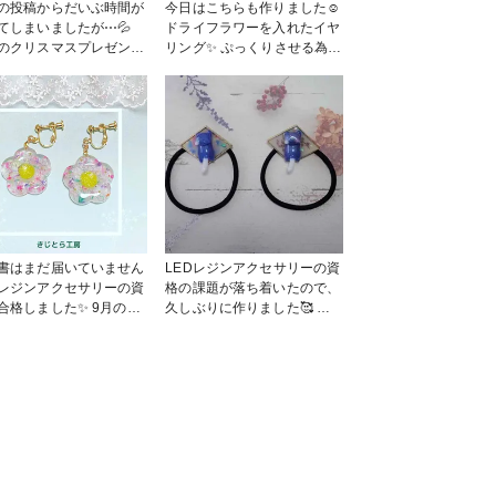
と繋がりたい #レジンブ
の投稿からだいぶ時間が
今日はこちらも作りました☺️
チ #ハンドメイドデイズ
てしまいましたが⋯💦
ドライフラワーを入れたイヤ
ンドメイドデイズ門司港
のクリスマスプレゼント
リング✨ ぷっくりさせる為、
の作品コンテスト2025
で雪だるまのキーホルダ
作家のためのレジンを使用し
作りました😊 硬化不良
ました😊 #春の作品コンテス
泡で何度か失敗し、なん
ト2023 #アクセサリー部 #イ
功しました😭✨ 喜ん
ヤリング #レジン #作家のた
らえたので、良かったで
めのレジン
テ
キーホルダー #レ
 #作家のためのレジン
書はまだ届いていません
LEDレジンアクセサリーの資
レジンアクセサリーの資
格の課題が落ち着いたので、
合格しました✨ 9月のハ
久しぶりに作りました🥰 土
メイドイベントの前に取
台をぷっくりさせる為、作家
て良かった🥰 今回は
のレジン ぷっくり高粘度を
イフラワーを使って、お
使用しました☺️ いつ使って
イヤリングを作りまし
もすごく使いやすい！ 今
 ドライフラワーを使っ
年、ハンドメイドイベントに
品をあまり作らなかった
初出店することになったの
すが、資格の課題でドラ
で、頑張って作っていこうと
ラワーを使った課題があ
思います！ #作家のためのレ
ので、学んだことを活か
ジン大賞2023 #アクセサリー