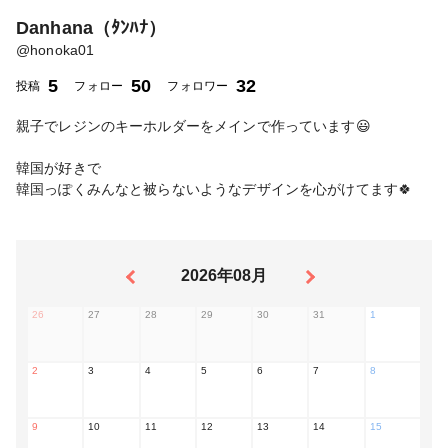
Danhana（ﾀﾝﾊﾅ）
@
honoka01
5
50
32
投稿
フォロー
フォロワー
親子でレジンのキーホルダーをメインで作っています😃
韓国が好きで
韓国っぽくみんなと被らないようなデザインを心がけてます🍀
2026年08月
26
27
28
29
30
31
1
2
3
4
5
6
7
8
9
10
11
12
13
14
15