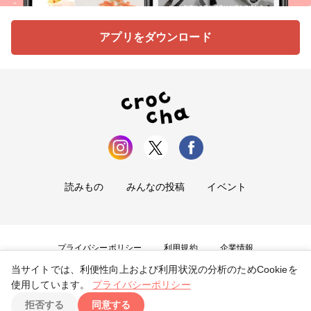
アプリをダウンロード
読みもの
みんなの投稿
イベント
プライバシーポリシー
利用規約
企業情報
当サイトでは、利便性向上および利用状況の分析のためCookieを
お問い合わせ
使用しています。
プライバシーポリシー
拒否する
同意する
Copyright ©
2026
tryangle Co., Ltd. All Rights Reserved.