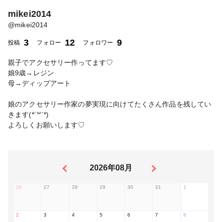
mikei2014
@
mikei2014
3
12
9
投稿
フォロー
フォロワー
親子でアクセサリー作ってます♡
娘9歳→レジン
母→ディップアート
娘のアクセサリー作家の夢実現に向けてたくさん作品を残してい
きます(*´꒳`*)
よろしくお願いします♡
2026年08月
26
27
28
29
30
31
1
2
3
4
5
6
7
8