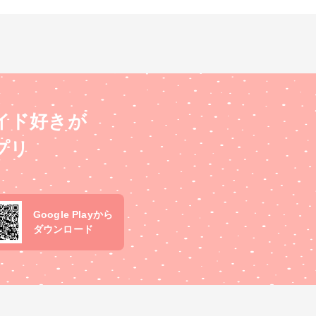
イド好きが
プリ
Google Playから
ダウンロード