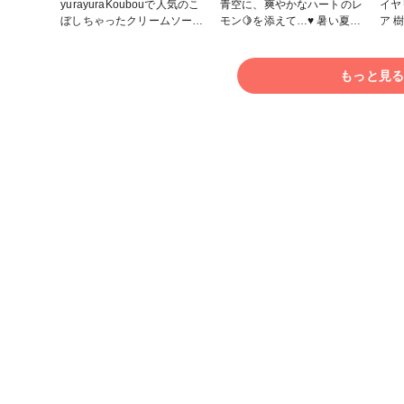
yurayuraKoubouで人気のこ
青空に、爽やかなハートのレ
イヤリング 
ぼしちゃったクリームソー
モン🍋を添えて…♥️ 暑い夏に
ア 樹脂粘土で作成した、苺
ダ…夏らしくハワイアンブル
少しだけ涼しさをお届け✨ ク
のカ
ーも作成してみました🤗
ロコちゃーん🤣笑 🍋シー
成し
(｢ΦωΦ)｢ ﾆﾞｬ～🖤長時間は待
ル…シール貼ってないにゃ🤣
ーサーで
もっと見
てないにゃー！笑
笑
⚠️
あく
笑