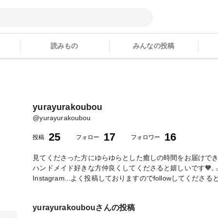
読みもの
みんなの投稿
yurayurakoubou
@
yurayurakoubou
25
17
16
投稿
フォロー
フォロワー
見てくださった方にゆらゆらとした癒しの時間をお届けで
ハンドメイド好きな方仲良くしてくださると嬉しいです🧡𓈒 𓂂
Instagram...よく投稿しておりますのでfollowしてくださる
yurayurakoubou
さんの投稿