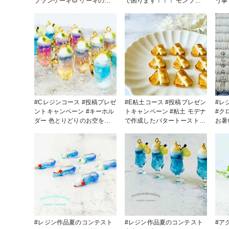
ブランケーキ🌰 ケーキの中
で困ります！！！ モンブラ
う事で…
でモンブランが1番好きです
ンパフェ🌰✨✨ 1番下の層に
かし
(*´꒳`*)ポッ♥️ #アクセサリー #
はほろ苦い珈琲ゼリーをイメ
がでし
ミニチュア #粘土
ージして(作家のためのレジ
ア #販売中 #チャーム#レジ
ン) アイスクリームには、あ
ン 
まーい栗の甘露煮のアイスク
リーム(モデナ)食べれない０
キロカロリーのsweetsお召し
上がりください☺️
#Cレジンコース #投稿プレゼ
#E粘土コース #投稿プレゼン
#レ
ントキャンペーン #キーホル
トキャンペーン #粘土 モデナ
#クロ
ダー 色とりどりのお空をク
で作成したバタートースト🍞
お暑
リームソーダに閉じ込め
♥️ お耳の部分はカリカリ中は
うし
て…。
ふわっともちっりをイメージ
がレ
して作成しております
(⁎ᴗ͈ˬᴗ͈⁎)
#レジン作品夏のコンテスト
#レジン作品夏のコンテスト
#アクセ