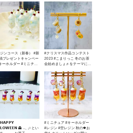
レジンコース（新春） #新
#クリスマス作品コンテスト
稿プレゼントキャンペー
2023 #こまりっこ 冬のお茶
会始めましょ♬をテーマに‪(
ᵒ̴̷͈ωᵒ̴̶̷͈ )✨️‬ クッキーの方には、
ソーダに閉じ込めてみま
黄色、赤、緑とさり気ないク
𓈒 ❅ * 最近ぷっくりレ
リスマスカラーを𓂃𓈒 ❅ * ち
気に入りです(✳︎´∨︎`✳︎)
なみに、ミルクティーはコマ
リンカラー着色剤のナッツに
着色剤のブラウンを混ぜるだ
けで作れます♬ ミルクティ
ーやカフェオレが作りたい方
にオススメです🍩☕∗*ﾟ
𝗛𝗔𝗣𝗣𝗬
#ミニチュア #キーホルダー
𝗟𝗢𝗪𝗘𝗘𝗡 👻 𓂃 𓈒𓏸 とい
#レジン #空レジン 秋の🍁お