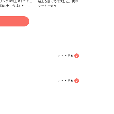
#粘土 #ミニチュ
粘土を使って作成した、肉球
クッキー🍓🐾
ップケーキとレジンで作
ました、苺のカップ＆ソ
す。 🍓🧁𓈒 𓏸𓈒𓂂𓂃♡
る
クロコちゃん...レシピは、
までも個人の想像です。
もっと見る
もっと見る