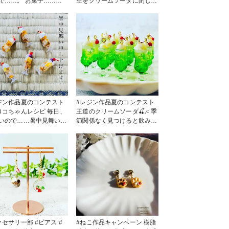
…。 お菓子……お
空をクリームソーダに閉じ込
……な？ドリンクはいか
めてみました(｡•ᴗ•｡)♡
ょうか？笑 #ミニチュ
#ハロウィン
ジン作品夏のコンテスト
#レジン作品夏のコンテスト
コちゃんレシピ 毎日、
王道のクリームソーダ🍒𓈒𓏸 季
いので……暑中見舞いも
節関係なく見つけると飲みた
あげます(❁´ω`❁) グラス
くなるけど……笑 夏だとさ
ジン出できてます✨️
らに飲みたくなる( ´艸｀)♥️ #
クロコちゃんレシピ
サリー部 #ピアス #
#ねこ作品キャンペーン 樹脂