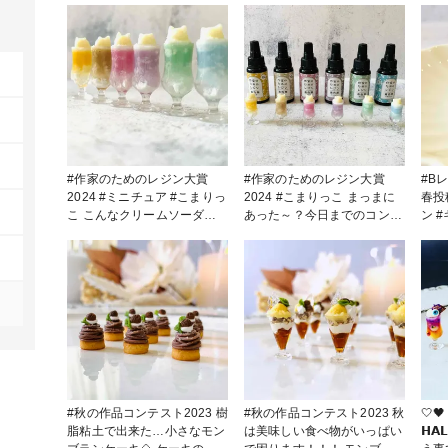
#作家のためのレジン大賞
#作家のためのレジン大賞
#B
2024 #ミニチュア #こまりっ
2024 #こまりっこ まっまに
春投
こ こんなクリームソーダあ
あった～？今日までのコンテ
ン #キーホルダー #ミニチュ
ったら……食べたいな🤤♥️笑
スト応募"(ﾉ*>∀<)ﾉ なんとか
ア 六花の空を大好きなクリ
滑り込みで投稿～💦笑 こま
ーム
りさんが、制作に携わってい
した
る作家のためのレジン着色剤
ジンお
を使って夢見るお空のクリー
ムソーダを作ってみました♬
#秋の作品コンテスト2023 樹
#秋の作品コンテスト2023 秋
🤍🖤 
脂粘土で出来た…小さなモン
は美味しい食べ物がいっぱい
𝗛𝗔