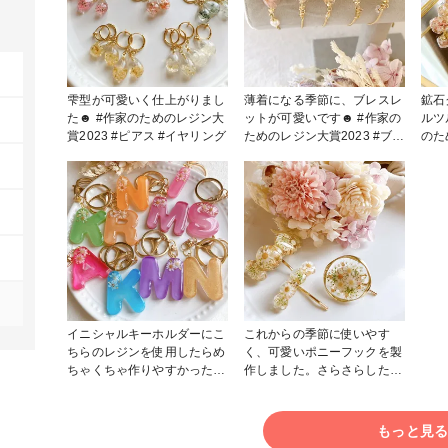
雫型が可愛いく仕上がりまし
薄着になる季節に、ブレスレ
鉱石
た☻ #作家のためのレジン大
ットが可愛いです☻ #作家の
ルツ
賞2023 #ピアス #イヤリング
ためのレジン大賞2023 #ブレ
のため
スレット
アア
イニシャルキーホルダーにこ
これからの季節に使いやす
ちらのレジンを使用したらめ
く、可愛いポニーフックを製
ちゃくちゃ作りやすかったで
作しました。さらさらしたレ
す！ #作家のためのレジン大
ジンがとても使いやすく、ツ
賞2023 #キーホルダー
ルツルした仕上がりになりま
した。 #作家のためのレジン
もっと見
大賞2023 #はじめての投稿 #