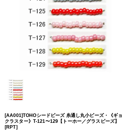
[AA001]TOHOシードビーズ 糸通し丸小ビーズ・《ギョ
クラスター》T-121〜129【トーホー／グラスビーズ】
[RPT]