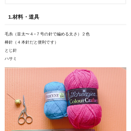
1.材料・道具
毛糸（並太〜４−７号の針で編める太さ）２色
棒針（４本針だと便利です）
とじ針
ハサミ