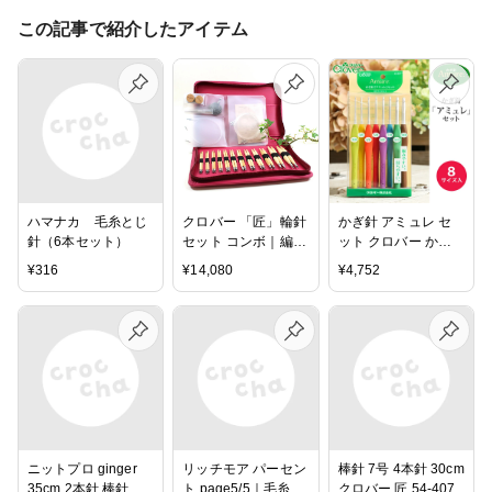
この記事で紹介したアイテム
ハマナカ 毛糸とじ
クロバー 「匠」輪針
かぎ針 アミュレ セ
針（6本セット）
セット コンボ｜編み
ット クロバー かぎ
針セット 編み物
針セット 2/0 3/0 4/0
¥
316
¥
14,080
¥
4,752
5/0 6/0 7/0 7.5/0 8/0
9/0 10/0号 毛糸 サマ
ーヤーン 編み針 カ
ギ針 編み物用品 手
編み 編み物 ハンド
メイド
ニットプロ ginger
リッチモア パーセン
棒針 7号 4本針 30cm
35cm 2本針 棒針セ
ト page5/5｜毛糸
クロバー 匠 54-407