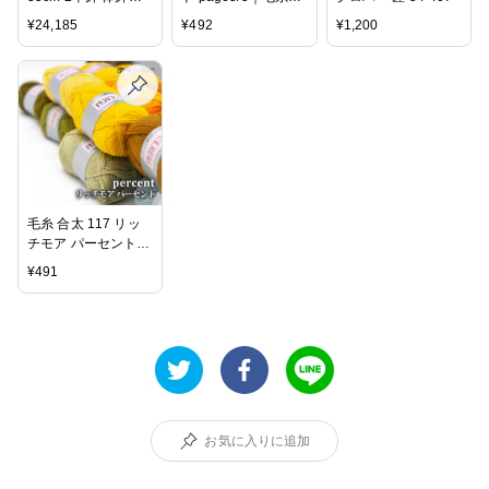
ット 31285 【KN】
RichMore あみもの
¥
24,185
¥
492
¥
1,200
編み物 棒針
合太
毛糸 合太 117 リッ
チモア パーセント
色番51-73 在庫商品
¥
491
お気に入りに追加