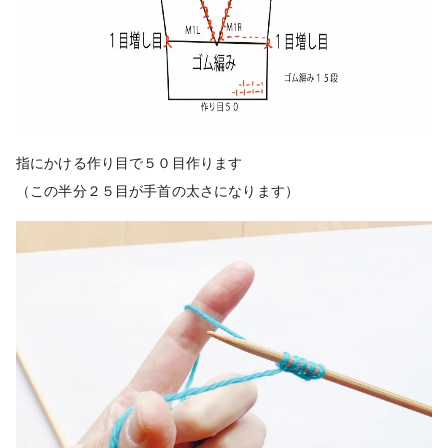
指にかける作り目で５０目作ります
（この半分２５目が手首の太さになります）