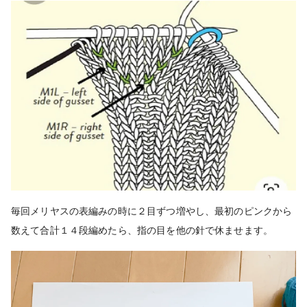
毎回メリヤスの表編みの時に２目ずつ増やし、最初のピンクから
数えて合計１４段編めたら、指の目を他の針で休ませます。