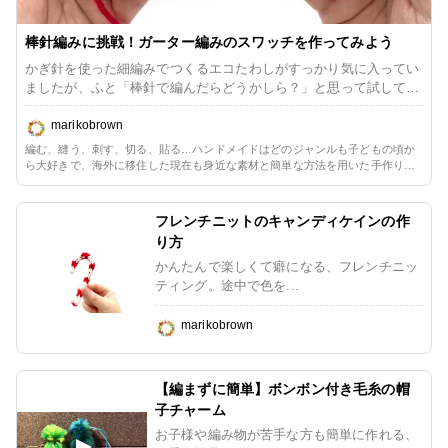
棒針編みに挑戦！ガーター編みのスワッチを作ってみよう
かぎ針を使った細編みでつくるエコたわしがすっかり気に入ってい
ましたが、ふと「棒針で編んだらどうかしら？」と思って試してみ
たところ、弾力といい、絞りやすさといい、ガーター編みが最適！
お皿洗いに大変使いやすく、少し大判に作ったものはキッチンまわ
marikobrown
りのお掃除にも便利なクリーニングパッドになりました。 基本の
編む、縫う、刺す、切る、貼る…ハンドメイドはどのジャンルも子どもの頃か
ガーター編みのご紹介です。
ら大好きで、海外に移住した現在も身近な素材と簡単な方法を用いた手作りの
ある生活を楽しんでいます。長らくペーパークラフト一辺倒だったので、ただ
今少しずつリハビリ中。毛糸や布に囲まれる暮らしの心地よさを改めて満喫し
ています。
フレンチニットのキャンディケインの作
り方
かんたんで楽しくて癖になる、フレンチニッ
ティング。途中で色を...
marikobrown
【編まずに簡単】ボンボン付き毛糸の帽
子チャーム
お子様や編み物が苦手な方も簡単に作れる、