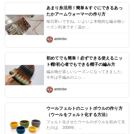
あまり糸活用！簡単＆すぐにできるあっ
たかアームウォーマーの作り方
毎日寒いですね。いよいよ本格的な編み物シ
ーズン到来です！温か...
aminbo
初めてでも簡単！必ずできる使えるニッ
ト帽/初心者でもできる帽子の編み方
編み物が楽しいシーズンになってきました。
今年は手編みのニッ...
aminbo
ウールフェルトのニットボウルの作り方
（ウールをフェルト化する方法）
フェルト化させたウールのボウルを初めて見
たのは、2008年、...