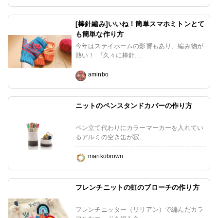
ある生活を楽しんでいます。長らくペーパークラフト一辺倒だったので、ただ
今少しずつリハビリ中。毛糸や布に囲まれる暮らしの心地よさを改めて満喫し
ています。
[棒針編み]いいね！簡単スマホミトンとて
も簡単な作り方
今年はステイホームの影響もあり、編み物が
熱い！ 『久々に棒針...
aminbo
ニットのペンスタンドカバーの作り方
ペン立て代わりにカラーマーカーを入れてい
るアルミの空き缶が寂...
marikobrown
フレンチニットの虹のブローチの作り方
フレンチニッター（リリアン）で編んだカラ