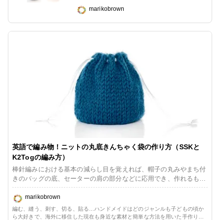
marikobrown
英語で編み物！ニットの丸底きんちゃく袋の作り方（SSKと
K2Togの編み方）
棒針編みにおける基本の減らし目を覚えれば、帽子の丸みやまち付
きのバッグの底、セーターの肩の部分などに応用でき、作れるもの
の幅がぐんと広がります。ボウル状に編んでサテンリボンを通した
だけの、簡単きんちゃく袋作りで練習します。英語の編み物用語も
marikobrown
ちょっぴり覚えちゃいましょう。
編む、縫う、刺す、切る、貼る…ハンドメイドはどのジャンルも子どもの頃か
ら大好きで、海外に移住した現在も身近な素材と簡単な方法を用いた手作りの