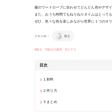
服のワードロープに合わせてどんどん色やデザ
また、おうち時間でもねりねりタイムはとって
ぜひ、色々な色を楽しみながら世界に１つのオ
ジャンル：
粘土
#
粘土
#
粘土の基本
#
ピアス
目次
1.材料
2.作り方
3.まとめ