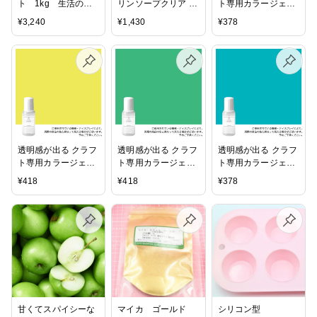
ト 1kg 生活の木
リンソープクリア ソ
ト専用カラージェ
※合計金額5400円以
フトタイプ(500g)
ル。ルビーレッド -
¥
3,240
¥
1,430
¥
378
上お買上で送料無料
MPソープ 透明石
Ruby Red-ドロッパ
（一部地域、対象外
けん 宝石石けん
ーボトル 10ml植物
除く）
性 カラージェル（水
性）（手作り石鹸 バ
スボム バスソルト
サシェ ジェルソープ
用）
透明感が出る クラフ
透明感が出る クラフ
透明感が出る クラフ
ト専用カラージェ
ト専用カラージェ
ト専用カラージェ
ル。レモンイエロー
ル。エメラルドグリ
ル。セルリアンブル
¥
418
¥
418
¥
378
-Lemon Yellow-ドロ
ーン -Emerald
ー -Cerulean Blue-
ッパーボトル 10ml
Green-ドロッパーボ
ドロッパーボトル
植物性 カラージェル
トル 10ml植物性 カ
10ml植物性 カラー
（水性）（手作り石
ラージェル（水性）
ジェル（水性）（手
鹸 バスボム バスソ
（手作り石鹸 バスボ
作り石鹸 バスボム
ルト サシェ ジェル
ム バスソルト サシ
バスソルト サシェ
ソープ用）
ェ ジェルソープ用）
ジェルソープ用）
甘くてスパイシーな
マイカ ゴールド
シリコン型