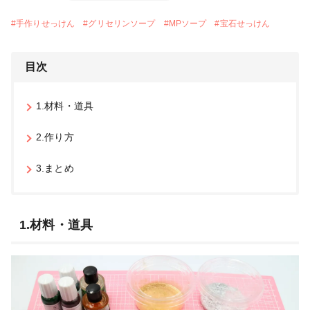
#
手作りせっけん
#
グリセリンソープ
#
MPソープ
#
宝石せっけん
目次
1.材料・道具
2.作り方
3.まとめ
1.材料・道具