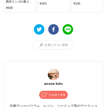
西洋リンゴの香り。
¥
363
¥
100
グリーンアップル -
¥
638
Apple-10mlハイグレ
ード アロマクラフト
用 フレグランスオイ
ル（手作り石鹸 香水
キャンドル バスボム
サシェ / ディフュー
ザー 加湿器 ネブラ
イザー用）
お気に入りに追加
anone kids
京都でハーバリウム、レジン、ソーイング等のワークショ