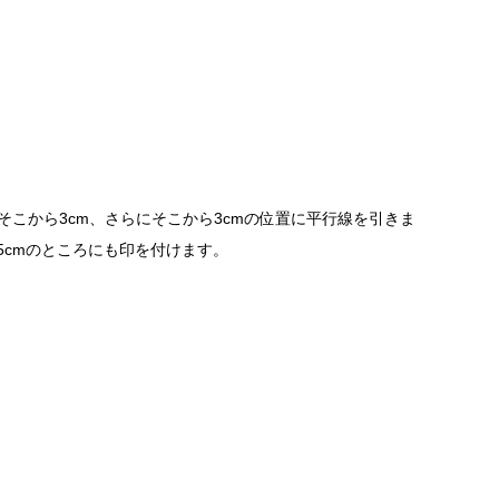
そこから3cm、さらにそこから3cmの位置に平行線を引きま
5cmのところにも印を付けます。