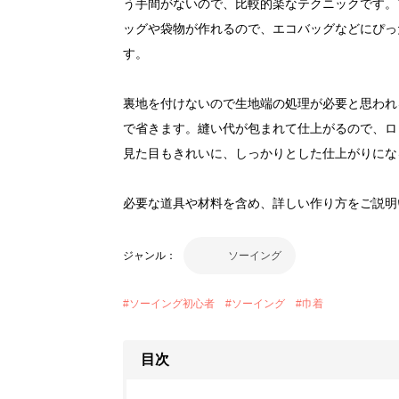
う手間がないので、比較的楽なテクニックです。
ッグや袋物が作れるので、エコバッグなどにぴっ
す。
裏地を付けないので生地端の処理が必要と思われ
で省きます。縫い代が包まれて仕上がるので、ロ
見た目もきれいに、しっかりとした仕上がりに
必要な道具や材料を含め、詳しい作り方をご説
ジャンル：
ソーイング
#
ソーイング初心者
#
ソーイング
#
巾着
目次