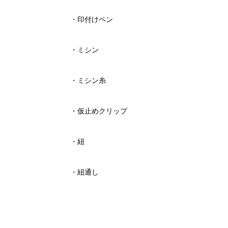
・
印付けペン
・ミシン
・ミシン糸
・仮止めクリップ
・紐
・紐通し