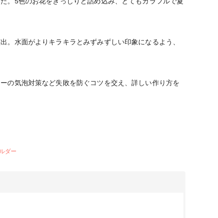
た。5色のお花をぎっしりと詰め込み、とてもカラフルで夏
演出。水面がよりキラキラとみずみずしい印象になるよう、
ワーの気泡対策など失敗を防ぐコツを交え、詳しい作り方を
ルダー