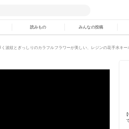
読みもの
みんなの投稿
輝く波紋とぎっしりのカラフルフラワーが美しい、レジンの花手水キー
【