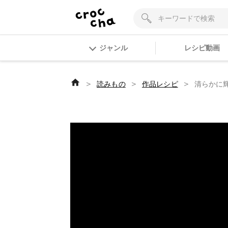
ジャンル
レシピ動画
＞
＞
＞
読みもの
作品レシピ
清らかに