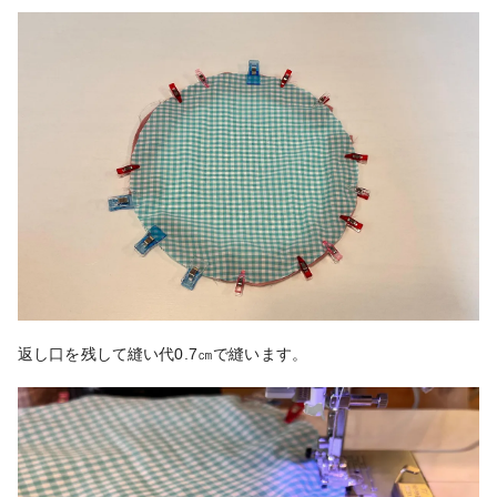
返し口を残して縫い代0.7㎝で縫います。