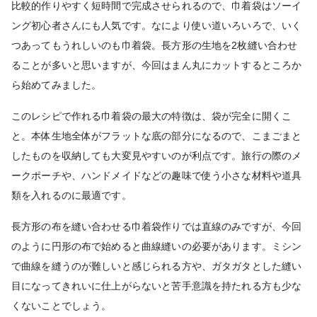
比較的作りやすく短時間で完成させられるので、巾着袋はソーイ
ング初心者さんにも人気です。なにより使い道いろいろで、いく
つあってもうれしいのも巾着袋。長方形の生地を2枚縫い合わせ
ることが多いと思いますが、今回はまん丸にカットするところか
ら始めてみました。
このレシピで作れる巾着袋の最大の特徴は、袋が完全に開くこ
と。本体生地全体がフラットな底の部分になるので、こまごまと
したものを収納しても大変見やすいのが利点です。旅行の際のメ
ークポーチや、ハンドメイドなどの趣味で使う小さな材料や道具
類を入れるのに最適です。
長方形の布を縫い合わせる巾着袋作りでは直線のみですが、今回
のように円形の布で始めると曲線縫いの必要があります。ミシン
で曲線を縫うのが難しいと感じられる方や、ガタガタとした縫い
目になってきれいに仕上がらないと苦手意識を持たれる方も少な
くないことでしょう。