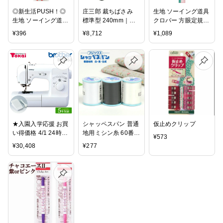
◎新生活PUSH！◎
庄三郎 裁ちばさみ
生地 ソーイング道具
生地 ソーイング道具
標準型 240mm｜ハ
クロバー 方眼定規
スピードひも通し
サミ はさみ 鋏 布用
50cm 25-052｜裁縫
¥
396
¥
8,712
¥
1,089
（長・短2本セッ
布 裁ちバサミ 裁ち
道具｜製図用具｜ク
ト）35-111 【メー
はさみ 裁ちハサミ
ロバー｜Clover｜
ル便可】| 裁縫道具
布切ばさみ 布切バサ
50cm｜布用｜柔軟
小学校 学校教材 手
ミ 布切り 日本製
性あり｜角度線あり
芸用 クロバー
｜
Clover ひもとおし
紐通し 手芸用品 便
利 小学生 手芸 クロ
ーバー 母の日
★入園入学応援 お買
シャッペスパン 普通
仮止めクリップ
い得価格 4/1 24時ま
地用ミシン糸 60番
¥
573
で★ブラザー コンピ
200m 白・黒・生成 |
¥
30,408
¥
277
ューターミシン Bf-
ミシン糸 服飾資材
3950｜5年保証 ブラ
普通地用 糸 スパン
ザー Brother ミシン
糸 ソーイング ハン
本体トーカイグルー
ドメイド クラフト
プオリジナル
手作り