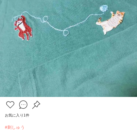
お気に入り
1
件
#刺しゅう