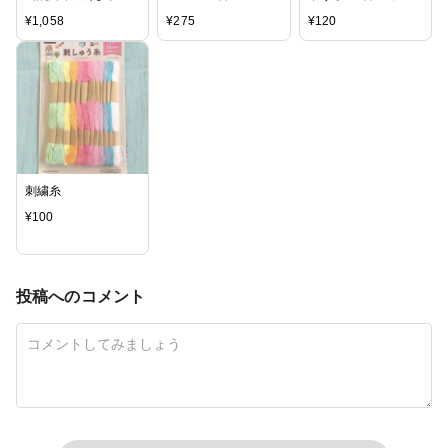
糸 ＃25 20本入り [刺
ットンマルチ 1 【メ
番号購入時カート備
¥
1,058
¥
275
¥
120
繍糸/ししゅう糸]
ール便可】
考欄記入
刺繍糸
¥
100
投稿へのコメント