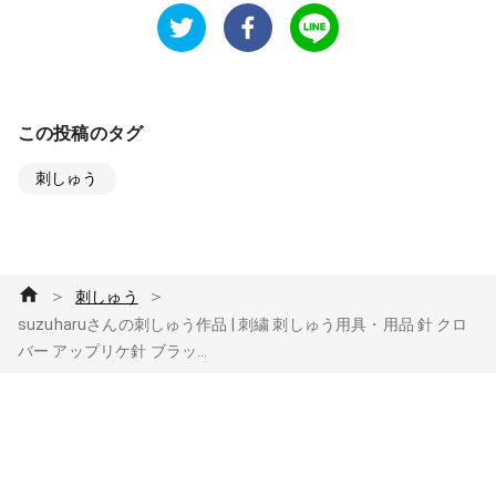
この投稿のタグ
刺しゅう
＞
＞
刺しゅう
suzuharuさんの刺しゅう作品 | 刺繍 刺しゅう用具・用品 針 クロ
バー アップリケ針 ブラッ...