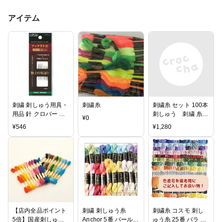
アイテム
刺繍 刺しゅう用具・
刺繍糸
刺繍糸 セット 100本
用品 針 クロバー ア
刺しゅう 刺繍 糸セ
¥
0
ップリケ針 ブラック
ット ミサンガ 糸
¥
546
¥
1,280
2種セット 【メール
便可】
【店内全品ポイント
刺繍 刺しゅう糸
刺繍糸 コスモ 刺し
5倍】国産刺しゅう
Anchor 5番 パールコ
ゅう糸 25番 バラ 色