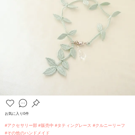
お気に入り
0
件
#アクセサリー部
#販売中
#タティングレース
#クルニーリーフ
#その他のハンドメイド