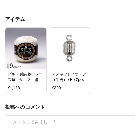
アイテム
ダルマ 編み物 レー
マグネットクラスプ
ス糸 ダルマ 絹の
（半円） / R / 2pcs
レース糸<#30>
¥
1,188
¥
200
投稿へのコメント