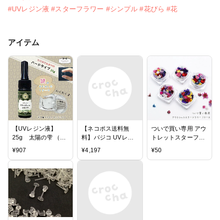
#UVレジン液
#スターフラワー
#シンプル
#花びら
#花
アイテム
【UVレジン液】
【ネコポス送料無
ついで買い専用 アウ
25g 太陽の雫 （ハ
料】パジコ UVレジ
トレットスターフラ
ードタイプ） 謎の
ン着色剤 宝石の雫
ワー 1ケース
¥
907
¥
4,197
¥
50
お楽しみオマケ♪ 1ケ
12色セット ラメ キ
ース付 《クリ
ラキラ グリッター
ア》 ［紫外線硬化
UVレジン ネオンカ
樹脂,uvレジン,ハー
ラー 偏光パール
ドタイプ,パジ
コ,PADICO,国内メー
カー］