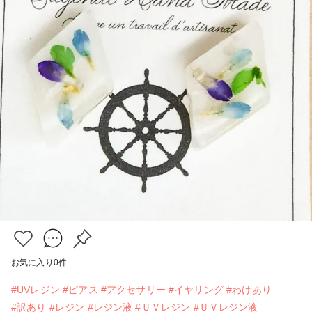
お気に入り
0
件
#UVレジン
#ピアス
#アクセサリー
#イヤリング
#わけあり
#訳あり
#レジン
#レジン液
#ＵＶレジン
#ＵＶレジン液