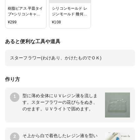
樹脂ピアス 平皿タイ
シリコンモールド レ
プ×シリコンキャッ
ジンモールド 幾何学
チセット 20個 (10ペ
丸＆四角＆三角＆菱
¥
299
¥
108
ア) アクセサリーパ
形 ハンドメイド用
ーツ 材料 素材
【1ヶ】
あると便利な工具や道具
スターフラワー(わけあり、かけたものでＯＫ)
作り方
型に薄め全体にＵＶレジン液を流しま
1
す。スターフラワーの花びらをぬき、
のせます。ＵＶライトで固めます。
そ上から白で着色したレジン液を型い
2