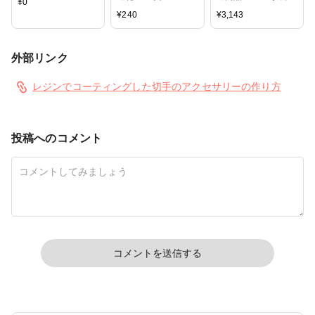
¥
0
50個入り アンティ
ニトリル（M）100
¥
240
¥
3,143
ークゴールド (真鍮
枚入り
古美) ニッケルシル
バー ゴールド 黒ニ
外部リンク
ッケル
レジンでコーティングした切手のアクセサリーの作り方
投稿へのコメント
コメントを送信する