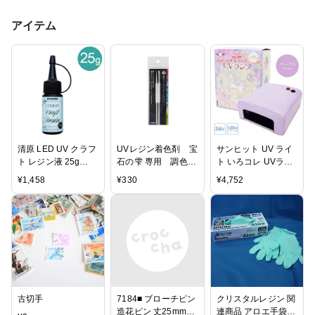
アイテム
清原 LED UV クラフ
UVレジン着色剤 宝
サンヒット UV ライ
ト レジン液 25g
石の雫 専用 調色ス
ト いろコレ UVラン
LEDR25
ティック
プ パープル | レジン
¥
1,458
¥
330
¥
4,752
UVライト UVレジン
レジンクラフト 紫外
線照射器 ジェルネイ
ル ネイルアート ネ
イルランプ ハンドメ
イド アクセサリー
ゆめふわ
古切手
7184■ ブローチピン
クリスタルレジン 関
造花ピン 丈25mm
連商品 アロエ手袋