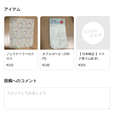
アイテム
ノムラテーラーのク
ダブルガーゼ（200
【 日本検品 】マス
ロス
円)
ク用ゴム紐 約
3mm×10mカット マ
¥
110
¥
100
¥
325
スクゴム マスクひも
ヒモ マスク用ゴム
丸ゴム 白 ホワイト
投稿へのコメント
ハンドメイド アクセ
ONE 【あす楽】
【mk201】 新作 夏
夏服 夏物