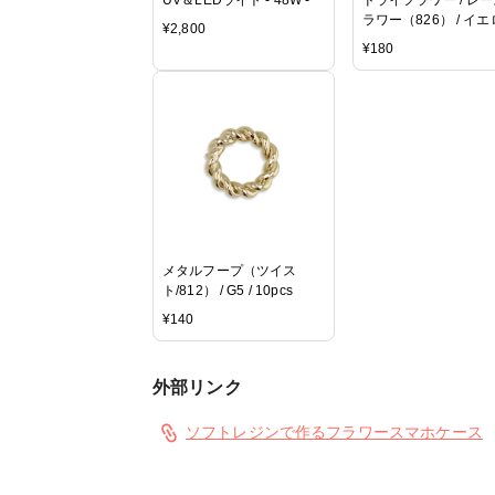
ラワー（826） / イ
¥
2,800
¥
180
メタルフープ（ツイス
ト/812） / G5 / 10pcs
¥
140
外部リンク
ソフトレジンで作るフラワースマホケース