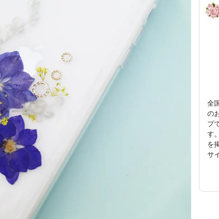
全
の
プ
す。
を
サ