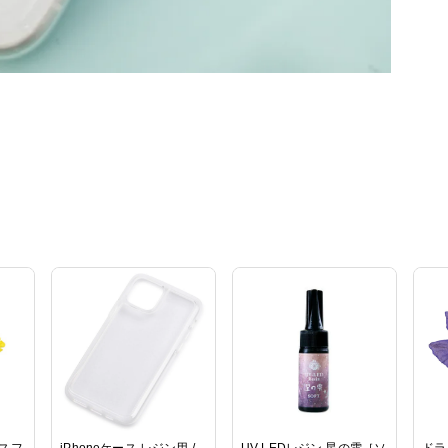
ースフ
iPhoneケース レジン用 /
UV-LEDレジン 星の雫［ソ
ドラ