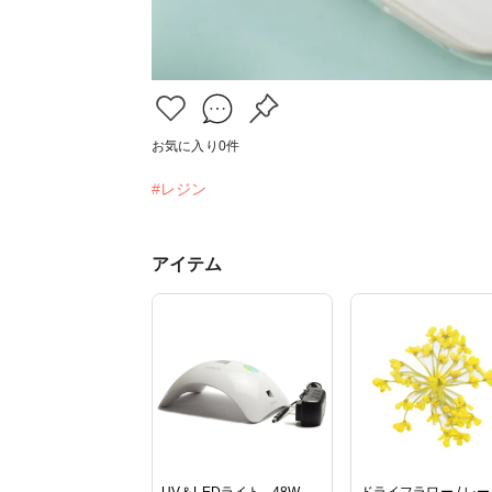
お気に入り
0
件
#レジン
アイテム
UV＆LEDライト - 48W -
ドライフラワー / レ