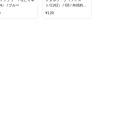
4） / ブルー
ト/1162） / G5 / 外径約
7mm / 5pcs
0
¥
120