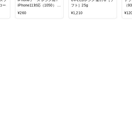
エロー
iPhone11対応（1050） /
フト］25g
（93
クリア
¥
260
¥
1,210
¥
12