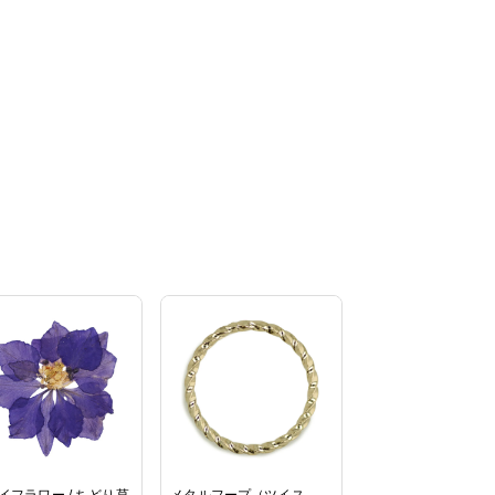
イフラワー / ちどり草
メタルフープ（ツイス