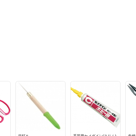
み
目打ち
手芸用セメダイン(スリム)
先細