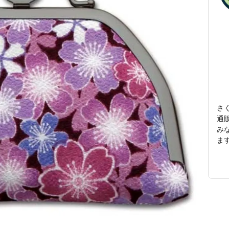
さ
通
み
ます