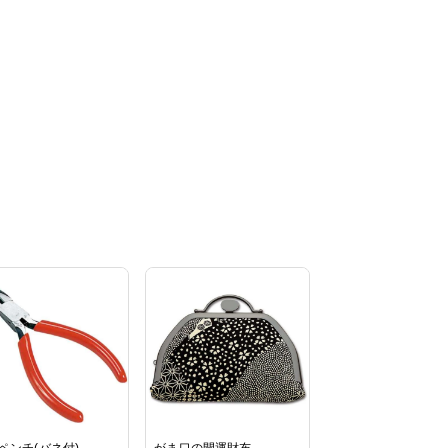
ペンチ(バネ付)
がま口の開運財布