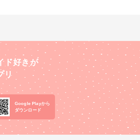
イド好きが
プリ
Google Playから
ダウンロード