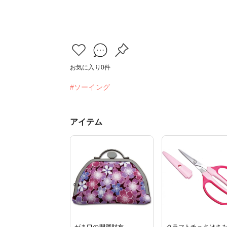
お気に入り
0
件
#ソーイング
アイテム
がま口の開運財布
クラフトチョキはさ