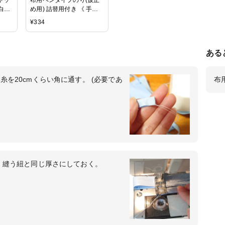
m 白
め用) 詰替用付き 《 手芸
色 |
ボンド 手芸用 接着剤 布用
¥
334
手芸 ボンド 》
ある
を20cmくらい角に通す。 (必要であ
布
、縫う紐と同じ厚さにしておく。