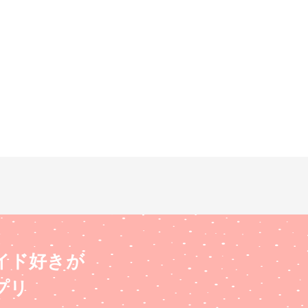
イド好きが
プリ