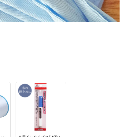
シャッ
布用ペンタイプのり(仮止