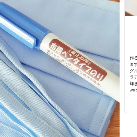
作
ま
グ
ラ
輝
w