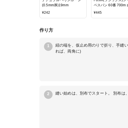
(0.5mm厚)19mm
ペスパン 60番 700
黒 生成 103,108 各
¥
242
¥
445
大巻 ミシン糸
作り方
紐の端を、仮止め用のりで折り、手縫い糸
1
れば、両角に)
縫い始めは、別布でスタート。 別布は
2