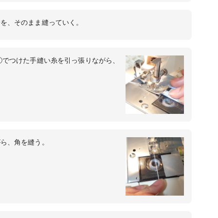
端を、そのまま縫っていく。
①でつけた手縫い糸を引っ張りながら、
がら、角を縫う。