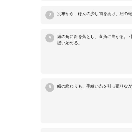
別布から、ほんの少し間をあけ、紐の
3
紐の角に針を落とし、直角に曲がる。 
4
縫い始める。
紐の終わりも、手縫い糸を引っ張りな
5