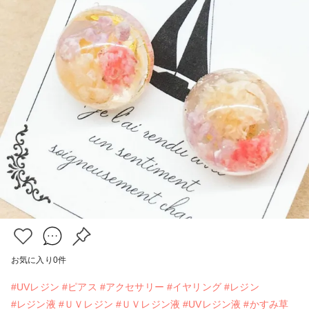
お気に入り
0
件
#UVレジン
#ピアス
#アクセサリー
#イヤリング
#レジン
#レジン液
#ＵＶレジン
#ＵＶレジン液
#UVレジン液
#かすみ草