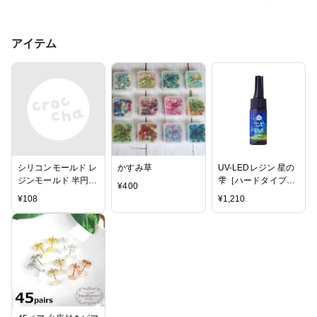
アイテム
シリコンモールド レ
かすみ草
UV-LEDレジン 星の
ジンモールド 半円＆
雫［ハードタイプ］
¥
400
六角 ハンドメイド用
25ｇ
¥
108
¥
1,210
【1ヶ】