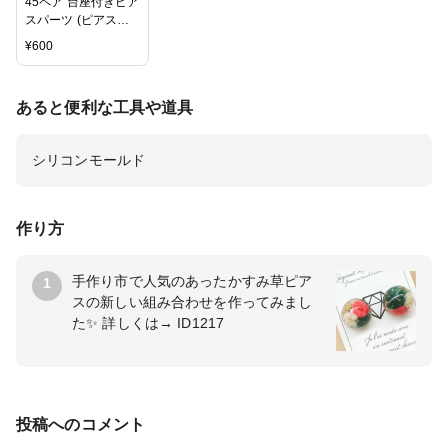
45ペア 台座付きピア
スパーツ (ピアス金
具90個・キャッチ90
¥
600
個）全5色
あると便利な工具や道具
シリコンモールド
作り方
手作り市で人気のあったかすみ草ピア
1
スの新しい組み合わせを作ってみまし
た✨ 詳しくは→ ID1217
投稿へのコメント