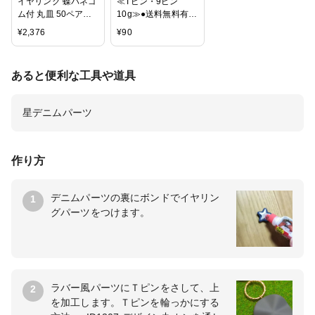
イヤリング 蝶バネゴ
≪Tピン・9ピン
ム付 丸皿 50ペア
10g≫●送料無料有●
（100個入）
楽天最安値に挑戦●
¥
2,376
¥
90
天然石・パワースト
ーン用
●20mm/25mm/26m
あると便利な工具や道具
m/30mm/32mm●
金・銀●シルバー・
ゴールド・クロム●T
星デニムパーツ
ピン●9ピン●10グラ
ム●パーツ●ビーズパ
ーツ●
作り方
デニムパーツの裏にボンドでイヤリン
1
グパーツをつけます。
ラバー風パーツにＴピンをさして、上
2
を加工します。Ｔピンを輪っかにする