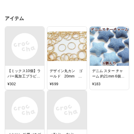
アイテム
【ミックス10個】ラ
デザイン丸カン ゴ
デニム スター チャ
バー風加工プラビー
ールド 20mm
ーム 約21mm 6個入
ズ【シックカラー】
100個 （AP0467）
《 星 ほし 金具 パー
¥
302
¥
699
¥
183
【5色×2個】ピア
ツ 手芸 ハンドメイ
ス・イヤリング・ネ
ド 手作り アクセサ
ックレスに！ CE-R-
リー ヘアアクセ ゴ
04
ールド ピアス イヤ
リング 》