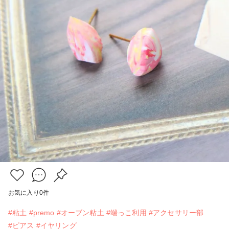
お気に入り
0
件
#粘土
#premo
#オーブン粘土
#端っこ利用
#アクセサリー部
#ピアス
#イヤリング