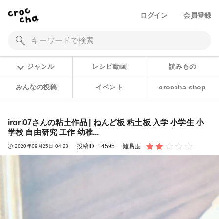
ログイン
会員登録
ジャンル
レシピ動画
読みもの
みんなの投稿
イベント
croccha shop
irori07さんの粘土作品 | ねんど板 粘土板 入学 小学生 小
学校 自由研究 工作 幼稚...
投稿ID:
14595
難易度
2020年09月25日 04:28