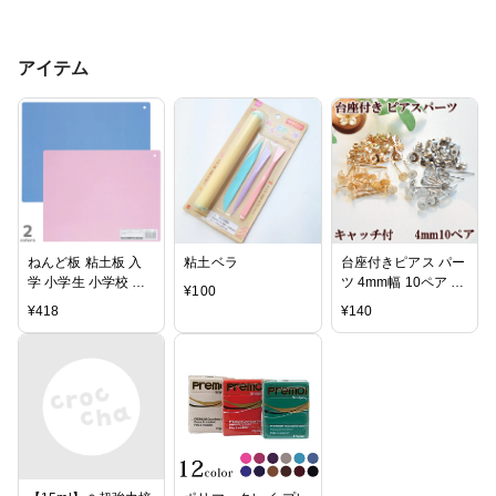
アイテム
ねんど板 粘土板 入
粘土ベラ
台座付きピアス パー
学 小学生 小学校 自
ツ 4mm幅 10ペア 20
¥
100
由研究 工作 幼稚園
個セット 全2色 《 ピ
¥
418
¥
140
幼児 子供
アス パーツ アクセ
サリー 》