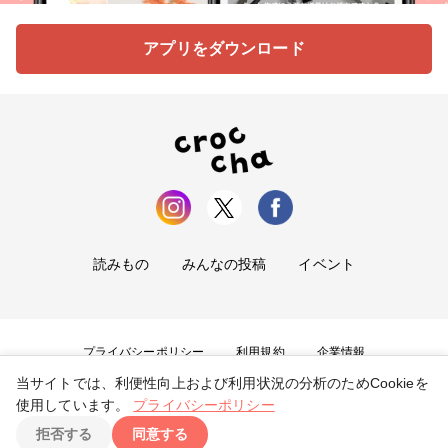
アプリをダウンロード
読みもの
みんなの投稿
イベント
プライバシーポリシー
利用規約
企業情報
当サイトでは、利便性向上および利用状況の分析のためCookieを
お問い合わせ
使用しています。
プライバシーポリシー
拒否する
同意する
Copyright ©
2026
tryangle Co., Ltd. All Rights Reserved.