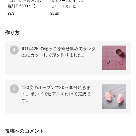
【15ml】＊超強力接
ポリマークレイ プレ
着剤 F-6000＊【ノ
モ！・スカルピー プ
ズルが細く垂れにく
レモ 2oz 基本色 キャ
¥
431
¥
440
い】接着剤 ボンド
ンディピンク〜ブラ
レジン液
ック 【メール便可】
| ねんど オーブン樹
作り方
脂粘土 PREMO
SCULPEY オーブン
クレイ クレイクラフ
ID14425 の端っこを寄せ集めてランダ
1
ト 手作りボタン
ムにカットして形を作りました。
130度のオーブンで20～30分焼きま
2
す。ボンドでピアスを付けて完成で
す。
投稿へのコメント