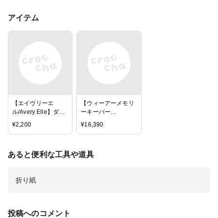
アイテム
【エイヴリーエ
【ウィーアーメモリ
ル/Avery Elle】ダイ
ーキーパー
- Treat Topper
ス/WRMK】ダイカッ
¥
2,200
¥
16,390
トマシン -
REVOLUTION ☆送
料無料☆
あると便利な工具や道具
折り紙
投稿へのコメント