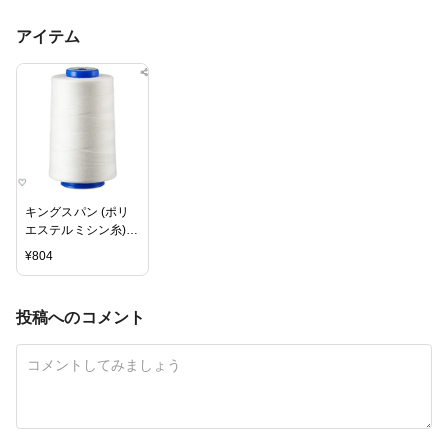
アイテム
キングスパン (ポリ
エステルミシン糸)
フジックス 60番
¥
804
手/3000m巻
COL.403生成
投稿へのコメント