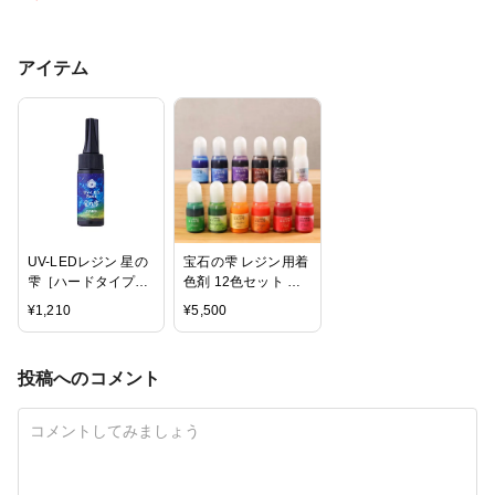
アイテム
UV-LEDレジン 星の
宝石の雫 レジン用着
雫［ハードタイプ］
色剤 12色セット パ
25ｇ
ジコ
¥
1,210
¥
5,500
投稿へのコメント