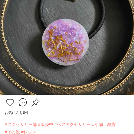
お気に入り
0
件
#アクセサリー部
#販売中
#ヘアアクセサリー
#小物・雑貨
#その他
#レジン