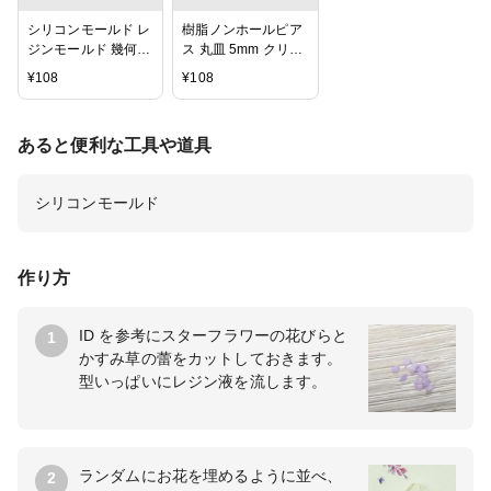
に】
シリコンモールド レ
樹脂ノンホールピア
ジンモールド 幾何学
ス 丸皿 5mm クリア
丸＆四角＆三角＆菱
【10ヶ】
¥
108
¥
108
形 ハンドメイド用
【1ヶ】
あると便利な工具や道具
シリコンモールド
作り方
ID を参考にスターフラワーの花びらと
1
かすみ草の蕾をカットしておきます。
型いっぱいにレジン液を流します。
ランダムにお花を埋めるように並べ、
2