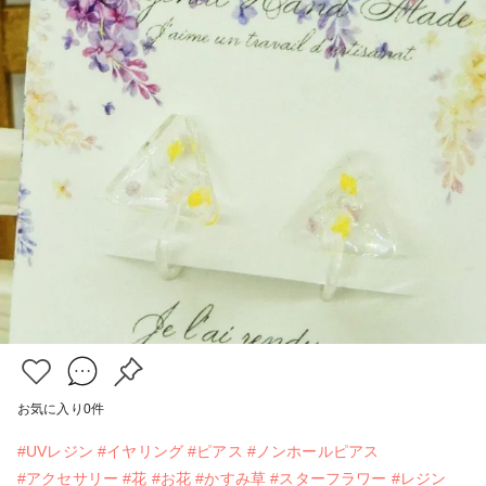
お気に入り
0
件
#UVレジン
#イヤリング
#ピアス
#ノンホールピアス
#アクセサリー
#花
#お花
#かすみ草
#スターフラワー
#レジン