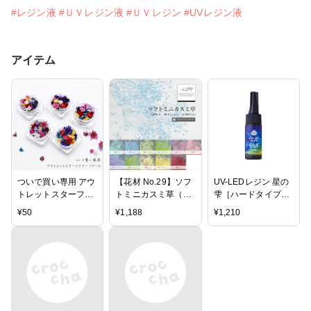
#レジン液
#ＵＶレジン液
#ＵＶレジン
#UVレジン液
アイテム
ついで買い専用 アウ
【花材 No.29】ソフ
UV-LEDレジン 星の
トレットスターフラ
トミニカスミ草（プ
雫［ハードタイプ］
ワー 1ケース
リザーブドフラワー/
25ｇ
¥
50
¥
1,188
¥
1,210
大地農園 00010）1
束約22g【ハーバリ
ウム/フラワーアレン
ジメント/リース/サ
シェ/フローラルワッ
クス/キャンドル/メ
ディスンボトル/アロ
マワックス/建築模型