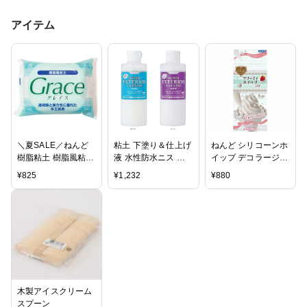
アイテム
＼夏SALE／ねんど
粘土 下塗り＆仕上げ
ねんど シリコーンホ
樹脂粘土 樹脂風粘土
液 水性防水ニス ス
イップ デコラージュ
グレイス 【日清アソ
ーパーエクステリア
クリーミィホイップ
¥
825
¥
1,232
¥
880
シエイツ】
バーニッシュ｜パジ
ミルク
コ ニス
木製アイスクリーム
スプーン