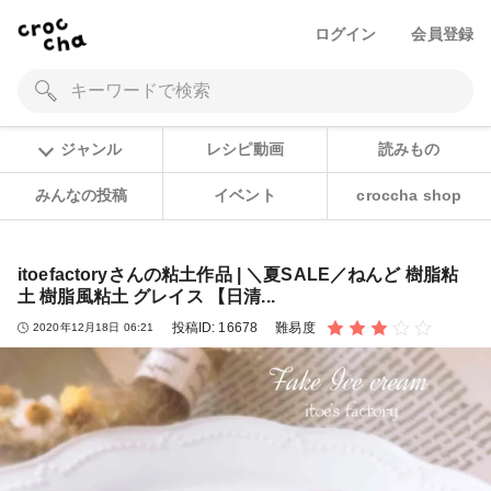
ログイン
会員登録
ジャンル
レシピ動画
読みもの
みんなの投稿
イベント
croccha shop
itoefactoryさんの粘土作品 | ＼夏SALE／ねんど 樹脂粘
土 樹脂風粘土 グレイス 【日清...
投稿ID:
16678
難易度
2020年12月18日 06:21