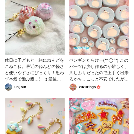
います。 こちらは数カ所でワ
ようやく次はデコレーション♪
ークショップを開催しておりま
#粘土 #クッキー #フェイク
すが大変好評頂いています！
スイーツ
休日に子どもと一緒にねんどを
ペンギンだらけー(*^◯^*) この
こねこね。最近のねんどの軽さ
パーツは少し作るのが難しく、
と使いやすさにびっくり！思わ
久しぶりだったので上手く出来
ず本気で遊ぶ親…(･･;) 最後に
るかちょこっと不安でしたが上
できたアイスはレジンでコーテ
手くいきました⭐︎ 小さい子ペン
un jour
zuzuringo
ィング🍨✨ #バレンタインコン
ギンちゃんも作りました^ ^ #
テスト #ねんど #フェイクスイ
小物・雑貨 #デコパーツ #スイ
ーツ #レジン
ーツデコ #マシュマロ #ペン
ギン #フェイクスイーツ