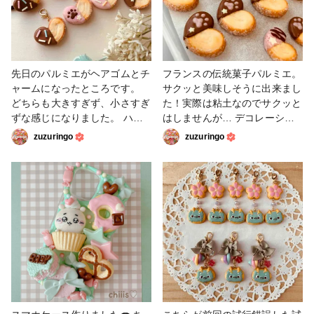
先日のパルミエがヘアゴムとチ
フランスの伝統菓子パルミエ。
ャームになったところです。
サクッと美味しそうに出来まし
どちらも大きすぎず、小さすぎ
た！実際は粘土なのでサクッと
ずな感じになりました。 ハー
はしませんが… デコレーショ
トはシンプルな形ですが、チョ
ンは今までのチョコスプレーに
zuzuringo
zuzuringo
コレート風のデコレーションで
加え、肉球タイプも作りまし
目立ちますね。 美味しそうに
た。 #粘土 #フェイクスイー
仕上がりました^_^ #スイーツ
ツ
デコ #粘土 #フェイクスイーツ