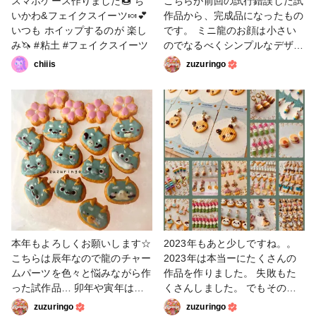
スマホケース作りました🍩 ち
こちらが前回の試行錯誤した試
いかわ&フェイクスイーツ🍬💕
作品から、完成品になったもの
いつも ホイップするのが 楽し
です。 ミニ龍のお顔は小さい
み🦄 #粘土 #フェイクスイーツ
のでなるべくシンプルなデザイ
ンにしました。 桜のパーツや
chiiis
zuzuringo
同色系のリボンを合わせてみま
した。 辰年の龍はかなり難し
いモチーフでした！ 来年は蛇
なので龍よりは作りやすそうで
す。 #粘土 #龍 #フェイクス
イーツ
本年もよろしくお願いします☆
2023年もあと少しですね。。
こちらは辰年なので龍のチャー
2023年は本当ーにたくさんの
ムパーツを色々と悩みながら作
作品を作りました。 失敗もた
った試作品… 卯年や寅年はわ
くさんしました。 でもその
りと作りやすかったのですが、
分、上達もしたと思います。
zuzuringo
zuzuringo