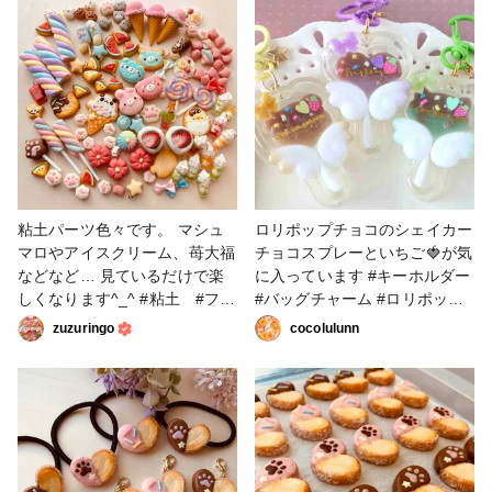
しまうことがあります。 チョ
ェルトを敷いてます(左：ピン
コ味のメロンパンもあります✨
クのフェルト、右：黄色のフェ
#レジン #レジンアクセサリー
ルト) #春の作品コンテスト
#レジンスイーツ #フェイクス
2025 #小物・雑貨 #レジン #フ
イーツ #ハンドメイド #レジン
ェイクスイーツ
作家さんと繋がりたい #レジン
ブローチ #ハンドメイドデイズ
#ハンドメイドデイズ門司港 #
春の作品コンテスト2025
粘土パーツ色々です。 マシュ
ロリポップチョコのシェイカー
マロやアイスクリーム、苺大福
チョコスプレーといちご🍓が気
などなど… 見ているだけで楽
に入っています #キーホルダー
しくなります^_^ #粘土 #フェ
#バッグチャーム #ロリポップ
イクスイーツ
#フェイクスイーツ #こまりっ
zuzuringo
cocolulunn
こ