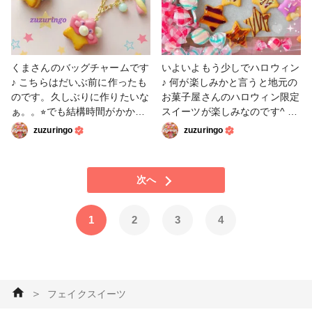
くまさんのバッグチャームです
いよいよもう少しでハロウィン
♪ こちらはだいぶ前に作ったも
♪ 何が楽しみかと言うと地元の
のです。久しぶりに作りたいな
お菓子屋さんのハロウィン限定
ぁ。。⭐︎でも結構時間がかかる
スイーツが楽しみなのです^ ^
作品なので悩むところです
こちらは食べられませんがハロ
zuzuringo
zuzuringo
σ(^_^;) まずは薄めのクッキー
ウィンのパーツいろいろ⭐︎ コウ
を作って、2枚の間に粘土を挟
モリさんのクッキーやハロウィ
んで、お顔パーツを付け
ンカラーの星クッキー等⭐︎ オレ
次へ
て、、、などなど！ 手間はか
ンジとパープルでハロウィン感
かりますが完成するととても嬉
^ ^ #小物・雑貨 #デコパーツ
しい^ ^ #小物・雑貨 #粘土 #
#粘土 #フェイクスイーツ #
1
2
3
4
くま #フェイクスイーツ #ス
ハロウィン
イーツデコ #バッグチャーム
＞
フェイクスイーツ