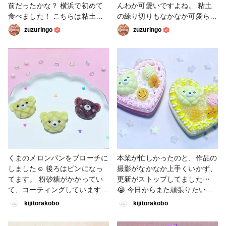
前だったかな？ 横浜で初めて
んわか可愛いですよね。 粘土
食べました！ こちらは粘土の
の練り切りもなかなか可愛らし
マラサダです。 #粘土 #マラ
いです。 ヘラを当てて形が出
zuzuringo
zuzuringo
サダ #フェイクスイーツ
来ていくのが楽しい^_^ マガジ
ンに詳しい作り方がありますの
で是非どうぞ⭐︎ これからの季
節、浴衣にもピッタリ！ #粘
土 #練り切り #フェイクス
イーツ #和菓子
くまのメロンパンをブローチに
本業が忙しかったのと、作品の
しました☺️ 後ろはピンになっ
撮影がなかなか上手くいかず、
てます。 粉砂糖がかかってい
更新がストップしてました⋯
て、コーティングしています
😭 今日からまた頑張りたいと
が、触った際にザラザラした触
思います！ 今回はホイップの
kijitorakobo
kijitorakobo
り心地になってます。 ※強く
上にレジンで作ったスイーツが
擦ったりすると粉砂糖が取れて
のった小物入れです☺️ 中はフ