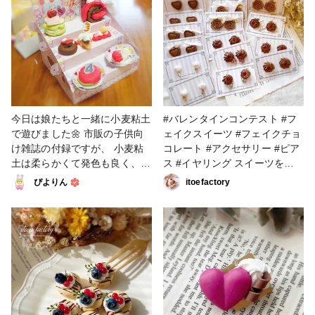
かFMのラジオ収録でも紹介さ
ナ、アクセントにのせたドレン
せて頂きました！(後日
チェリーは透ける粘土でできて
YouTube配信があります) クリ
います。 今年の春も桜の花び
アなケースに入れて大好評販売
らを使ったシリーズが大人気で
中です♡
した♡
今日は娘たちと一緒に小麦粘土
#バレンタインコンテスト #フ
で遊びました🌼 市販の子供向
ェイクスイーツ #フェイクチョ
け雑誌の付録ですが、 小麦粘
コレート #アクセサリー #ピア
土は柔らかくて発色も良く、
ス #イヤリング スイーツをピ
大人も十分に楽しめるクラフト
アスやイヤリングにして下さ
ぴよりん
itoefactory
でした😆 フェイクスイーツを
い！って要望を頂きまたので作
作れる抜き型や 飾り棚がセッ
ってみました♪ 普段作らないか
トになっていて、 娘たちは夢
ら新鮮で楽しかったです♡♡♡
中で遊んでいました✨ 私が子
供の頃は粘土を捏ねるだけで疲
れていましたが(笑)、 最初から
柔らかい粘土なら、創作意欲が
湧きますね😊 マカロン好きな
長女(小１)が作るフェイクマカ