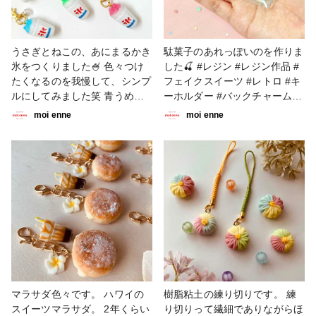
うさぎとねこの、あにまるかき
駄菓子のあれっぽいのを作りま
氷をつくりました🍧 色々つけ
した🍒 #レジン #レジン作品 #
たくなるのを我慢して、シンプ
フェイクスイーツ #レトロ #キ
ルにしてみました笑 青うめ味
ーホルダー #バックチャーム #
と青りんご味がすきなので作り
お菓子 #駄菓子 #グミ #アニマ
moi enne
moi enne
たかったんですが、 めろんと
ル #animal #くま #うさぎ
の区別がつかないので諦め‥🥹
一応めろんとして作りました
が、 青うめ味や青りんごが好
きな方にもおすすめです！笑笑
かなり暑い日がつづいています
が、 熱中症に気をつけて頑張
っていきましょう🥲 #レジン #
レジン作品 #フェイクスイーツ
#レトロ #キーボルダー #デザ
ート #スイーツ #かき氷 #夏 #
アイス #アニマル #animal #う
マラサダ色々です。 ハワイの
樹脂粘土の練り切りです。 練
さぎ #ねこ
スイーツマラサダ。 2年くらい
り切りって繊細でありながらほ