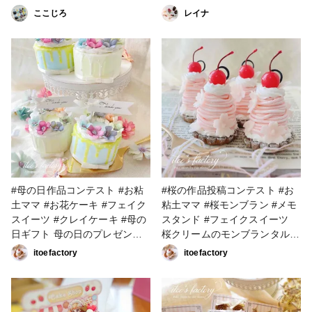
めての投稿
類制作しました✨ ・りんごの
ここじろ
レイナ
タルト ・チョコバナナタルト
・オレンジタルト ・ベリーの
タルト ・シャインマスカット
のタルト(少し色が濃くなって
しまった💦) 楽しく出来ました
😍❤️ミントの葉があったらもっ
と良くなりそう！ 次回は何を
作ろう…✨ #樹脂粘土 #ミニチ
ュア #ミニチュアフード #ミニ
チュアスイーツ #フェイクスイ
ーツ #タルト
#母の日作品コンテスト #お粘
#桜の作品投稿コンテスト #お
土ママ #お花ケーキ #フェイク
粘土ママ #桜モンブラン #メモ
スイーツ #クレイケーキ #母の
スタンド #フェイクスイーツ
日ギフト 母の日のプレゼント
桜クリームのモンブランタルト
用に作りました。 食べられな
♡ メモスタンドになっていま
itoefactory
itoefactory
いけど、ずっと飾っておく事が
す。 桜のお花は1枚1枚丁寧に
できます♡ 土台は発泡スチロ
質感を加えて作っています。
ールなのでとーーっても軽いで
タルトはモデナとハーティーの
すよ！ こちらの作品はかつし
ミックス、モンブランはモデ