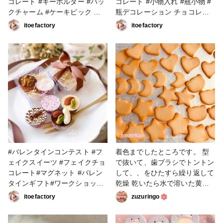
コレート #キーホルダー #バッ
コレート #小物入れ #瓶小物 #
クチャーム #ケーキピック お
瓶デコレーション チョコレー
気に入りのケーキピックにスイ
トやスイーツを瓶にデコレーシ
itoefactory
itoefactory
ーツをデコレーションしたらど
ョンしました！ 一つ一つのパ
うなるのかな♡♡♡ と思って
ーツがハンドメイドで粘土で出
やってみたら凄く可愛いかった
来ています。 デコレーション
のです\(//∇//)\ チョコレートや
のポイントは大きめなモノから
フルーツ、ナッツをデコレーシ
配置していく事。 こちらはワ
ョンしてみました！
ークショップを開催し、皆様楽
しんで頂けました！
#バレンタインコンテスト #フ
着色までしたところです。 型
ェイクスイーツ #フェイクチョ
で抜いて、歯ブラシでトントン
コレート#マグネット #バレン
して、、をひたすら繰り返して
タインギフト#ワークショップ
乾燥 乾いたら水で溶いた黄土
本当そっくりなアルミカップチ
色系のアクリル絵の具をスポン
itoefactory
zuzuringo
ョコレートです。 ナッツパー
ジに付けてひたすらポンポン、
ツも一つ一つハンドメイドして
さらに濃い色をポンポン。。