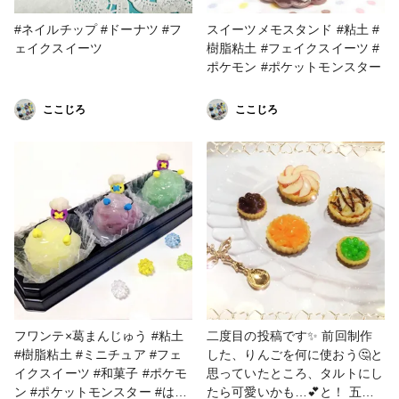
#ネイルチップ #ドーナツ #フ
スイーツメモスタンド #粘土 #
ェイクスイーツ
樹脂粘土 #フェイクスイーツ #
ポケモン #ポケットモンスター
ここじろ
ここじろ
フワンテ×葛まんじゅう #粘土
二度目の投稿です✨ 前回制作
#樹脂粘土 #ミニチュア #フェ
した、りんごを何に使おう🤔と
イクスイーツ #和菓子 #ポケモ
思っていたところ、タルトにし
ン #ポケットモンスター #はじ
たら可愛いかも…💕と！ 五種