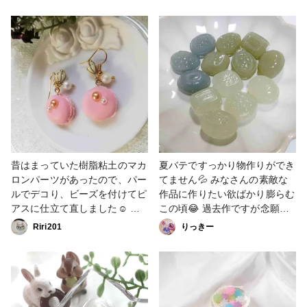
龍難しい！(^◇^;) 小さめなパ
失敗は成功のもと ですね。
ーツなのであまり複雑な絵柄に
2024年も引き続き作り続けま
も出来ず。 なんだこれは？と
す。 来年もハンドメイド、楽
いうのも出来てしまいました
しみましょう^ ^ #粘土 #チャ
が、 これも可愛いく感じてし
ーム #フェイクスイーツ
まったりします。 #粘土 #フ
ェイクスイーツ #辰年
昔はまっていた樹脂粘土のマカ
夏バテですっかり物作りができ
ロンパーツがあったので、パー
てません💦 みなさんの素敵な
ルでデコり、ビーズを付けてピ
作品に作りたい欲ばかり膨らむ
アスに仕立て直しました☺️ 今
この頃😂 過去作ですが念願の
は100均でも樹脂粘土が売って
ドロップ風モールドを手に入れ
Riri201
りっきー
いるし、マカロンパーツ、また
た嬉しさで量産した飴ちゃん🍬
作ろうかなぁ😶💭 #秋の作品コ
なかなか喉に良さそうな雰囲気
ンテスト2023 #樹脂粘土 #フェ
にできたのでは…と✨ #小物・
イクスイーツ #ミニチュア #ピ
雑貨 #その他 #レジン #フェイ
アス #ビーズ #粘土 #スイーツ
クスイーツ