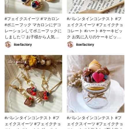
ロンが とても美味しそうで、
マカロンへの愛を感じました🤤
#粘土 #小麦粘土 #こども #フ
#フェイクスイーツ #マカロン
#バレンタインコンテスト #フ
ェイクスイーツ
#ポニーフック マカロンにデコ
ェイクスイーツ #フェイクチョ
レーションしてポニーフックに
コレート #ハート #ケーキピッ
しました♡ お子様から人気で
ク お気に入りのケーキピック
す♪
にデコレーションしてみた
itoefactory
itoefactory
ら。。。のpart2！ こちらはブ
ローチになっています♡
#バレンタインコンテスト #フ
#バレンタインコンテスト #フ
ェイクスイーツ #フェイクチョ
ェイクスイーツ #フェイクチョ