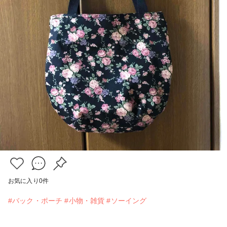
お気に入り
0
件
#バック・ポーチ
#小物・雑貨
#ソーイング