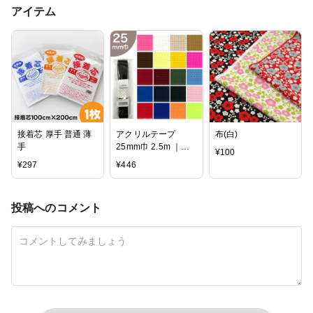
アイテム
接着芯 厚手 普通 薄
アクリルテープ
布(白)
手
25mm巾 2.5m ｜副
¥
100
資材 カラーテープ
¥
297
¥
446
持ち手テープ 入園
入学 レッスンバッグ
投稿へのコメント