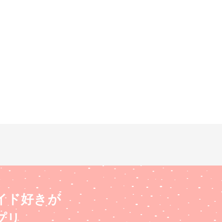
イド好きが
プリ