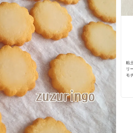
粘
リ
モ