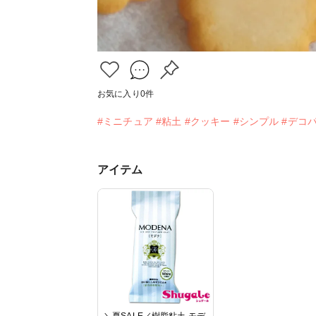
お気に入り
0
件
#ミニチュア
#粘土
#クッキー
#シンプル
#デコ
アイテム
＼夏SALE／樹脂粘土 モデ