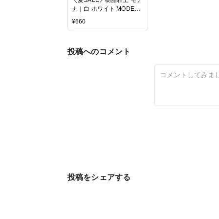
ナ｜白 ホワイト MODENA
パジコ 粘土 モデナ ねんど
¥
660
投稿へのコメント
投稿をシェアする