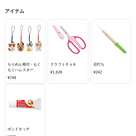
アイテム
ちりめん根付・もぐ
クラフトチョキ
目打ち
もぐハムスター
¥
1,628
¥
242
¥
748
ボンドタッチ