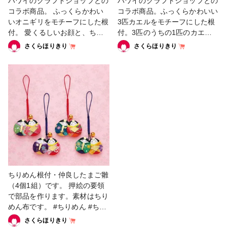
ハワイのクラフトショップとの
ハワイのクラフトショップとの
コラボ商品。 ふっくらかわい
コラボ商品。ふっくらかわいい
いオニギリをモチーフにした根
3匹カエルをモチーフにした根
付。 愛くるしいお顔と、ちり
付。3匹のうちの1匹のカエル
めんならではの温かみのある質
のお口は、5円玉が入るポケッ
さくらほりきり
さくらほりきり
感が特徴です。 #ちりめん根付
トになっています。#ちりめん
根付
ちりめん根付・仲良したまご雛
（4個1組）です。 押絵の要領
で部品を作ります。素材はちり
めん布です。 #ちりめん #ちり
めん根付 #キーホルダー #きめ
さくらほりきり