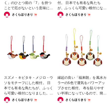
く」のひとつ前の「7」を持つ
付。 日本でも有名な鳥たち
ことで厄がないという意味に。
が、ふっくら可愛い根付になり
また、古来より草履は身体が健
ました。 #ちりめん根付
さくらほりきり
さくらほりきり
康で足腰が丈夫になり、お足
『お金』が入り、幸福に暮らせ
ると言われています。 #ちりめ
ん根付
スズメ・キビタキ・メジロ・ウ
縁起の良い「福来朗」を風水カ
ソをモチーフにした根付。 日
ラーの5色で運気をパワーアッ
本でも有名な鳥たちが、ふっく
プさせた根付。 布を貼りやす
ら可愛い根付になりました。 #
い半球になっているので、簡単
ちりめん根付
にお作りいただけます。 #ちり
さくらほりきり
さくらほりきり
めん根付