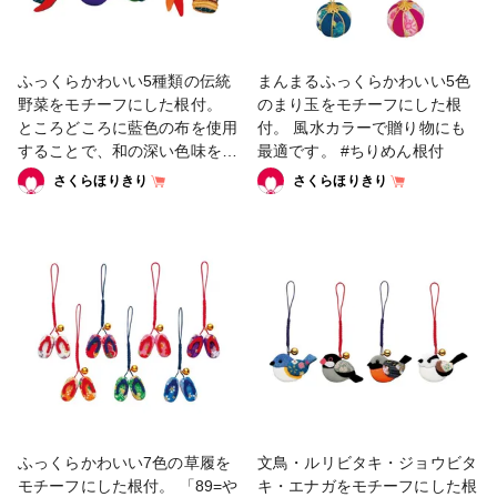
ふっくらかわいい5種類の伝統
まんまるふっくらかわいい5色
野菜をモチーフにした根付。
のまり玉をモチーフにした根
ところどころに藍色の布を使用
付。 風水カラーで贈り物にも
することで、和の深い色味を楽
最適です。 #ちりめん根付
しめるデザインが特徴です。 #
さくらほりきり
さくらほりきり
ちりめん根付
ふっくらかわいい7色の草履を
文鳥・ルリビタキ・ジョウビタ
モチーフにした根付。 「89=や
キ・エナガをモチーフにした根