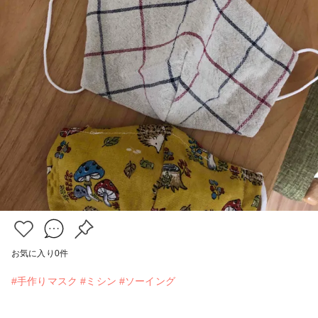
お気に入り
0
件
#手作りマスク
#ミシン
#ソーイング