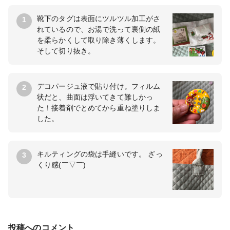
靴下のタグは表面にツルツル加工がさ
1
れているので、お湯で洗って裏側の紙
を柔らかくして取り除き薄くします。
そして切り抜き。
デコパージュ液で貼り付け。フィルム
2
状だと、曲面は浮いてきて難しかっ
た！接着剤でとめてから重ね塗りしま
した。
キルティングの袋は手縫いです。 ざっ
3
くり感(￣▽￣)
投稿へのコメント