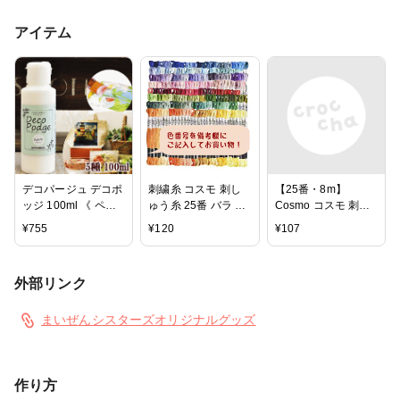
アイテム
デコパージュ デコポ
刺繍糸 コスモ 刺し
【25番・8m】
ッジ 100ml 《 ペー
ゅう糸 25番 バラ 色
Cosmo コスモ 刺繍
パー ナプキン 紙ナ
番号購入時カート備
糸 刺しゅう糸 色番
¥
755
¥
120
¥
107
プキン ペーパーナフ
考欄記入
号274〜308
キン デコポッジ ペ
ーパーナプキン クラ
外部リンク
フト デコポッジ 》
まいぜんシスターズオリジナルグッズ
作り方