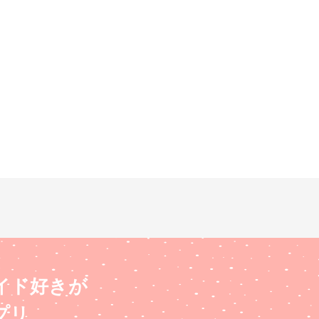
イド好きが
プリ