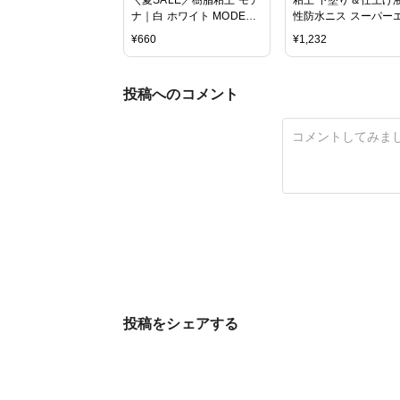
ナ｜白 ホワイト MODENA
性防水ニス スーパー
パジコ 粘土 モデナ ねんど
ステリアバーニッシ
¥
660
¥
1,232
ジコ ニス
投稿へのコメント
投稿をシェアする