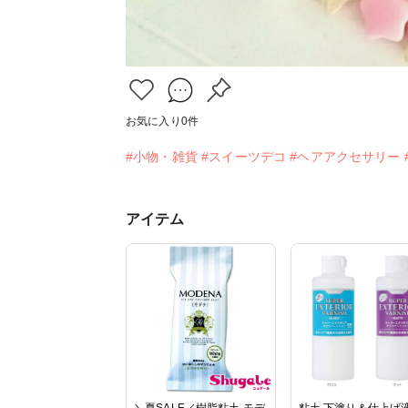
お気に入り
0
件
#小物・雑貨
#スイーツデコ
#ヘアアクセサリー
アイテム
＼夏SALE／樹脂粘土 モデ
粘土 下塗り＆仕上げ液