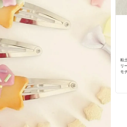
粘
リ
モ