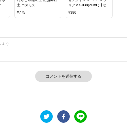
エク
土 コスモス
リア AX-038(20mL)【セメ
ュ｜パ
ダイン】
¥
775
¥
386
コメントを送信する