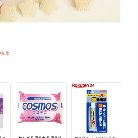
#粘土
 水
ねんど 樹脂粘土 樹脂風粘
セメダイン スーパーX ク