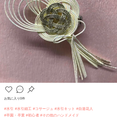
お気に入り
0
件
#水引
#水引細工
#コサージュ
#水引キット
#自遊花人
#卒園・卒業
#初心者
#その他のハンドメイド